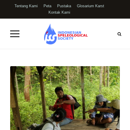
Tentang Kami
Peta
Pustaka
Glosarium Karst
Kontak Kami
01 Karst
Survei
Pemetaan