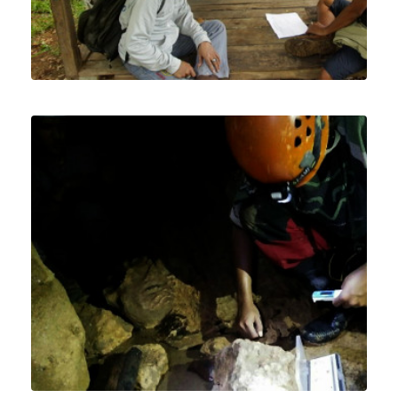
Learn More
02 Karst
Riset
Studi
Learn More