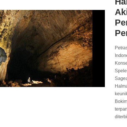
Ha
Ak
Pe
Pe
Petra
Indon
Konse
Spele
Sagea
Halma
keuni
Bokim
terpa
diterbi