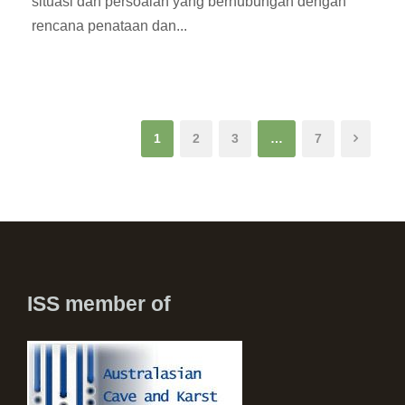
situasi dan persoalan yang berhubungan dengan
rencana penataan dan...
1
2
3
…
7
ISS member of