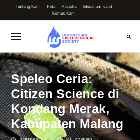
Tentang Kami
Peta
Pustaka
Glosarium Karst
Kontak Kami
Speleo Ceria:
Citizen Science di
Kondang Merak,
Kabupaten Malang
SEPTEMBER 2, 2018
CAVESID