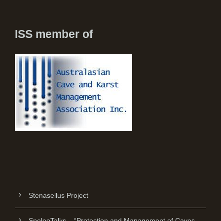
ISS member of
Stenasellus Project
SpeleoTalks – “Protection and Management of Caves