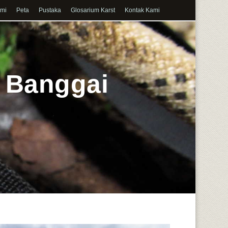
ami
Peta
Pustaka
Glosarium Karst
Kontak Kami
t Banggai