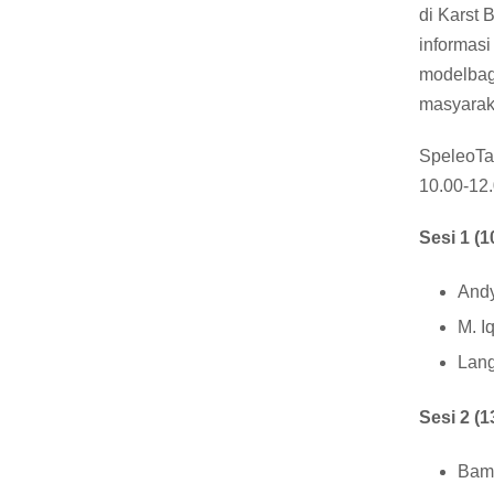
di Karst
informas
modelbagi
masyarak
SpeleoTal
10.00-12.
Sesi 1 (1
Andy
M. I
Lang
Sesi 2 (1
Bamb