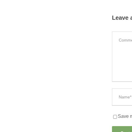
Leave 
Save m