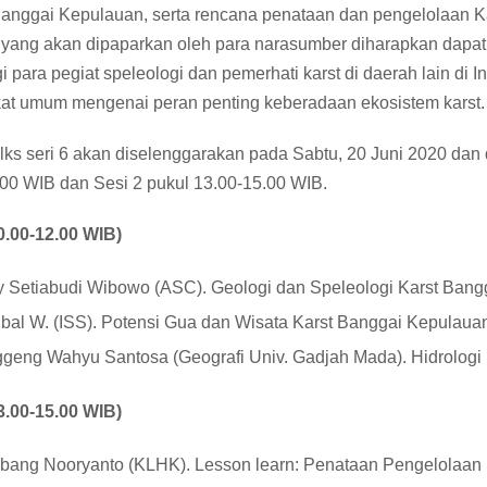
 Banggai Kepulauan, serta rencana penataan dan pengelolaan 
i yang akan dipaparkan oleh para narasumber diharapkan dapat
 para pegiat speleologi dan pemerhati karst di daerah lain di
at umum mengenai peran penting keberadaan ekosistem karst.
ks seri 6 akan diselenggarakan pada Sabtu, 20 Juni 2020 dan d
00 WIB dan Sesi 2 pukul 13.00-15.00 WIB.
0.00-12.00 WIB)
 Setiabudi Wibowo (ASC). Geologi dan Speleologi Karst Ban
qbal W. (ISS). Potensi Gua dan Wisata Karst Banggai Kepulaua
geng Wahyu Santosa (Geografi Univ. Gadjah Mada). Hidrologi
3.00-15.00 WIB)
ang Nooryanto (KLHK). Lesson learn: Penataan Pengelolaan 