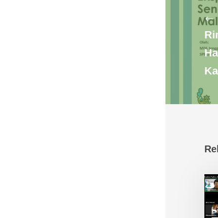
Ri
Ha
Ka
Re