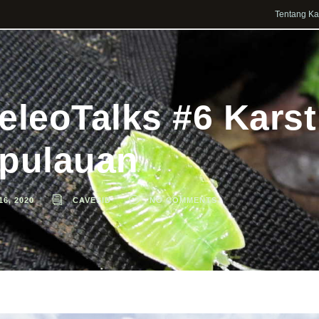
Tentang K
eleoTalks #6 Kars
pulauan
16, 2020
CAVESID
NO COMMENTS