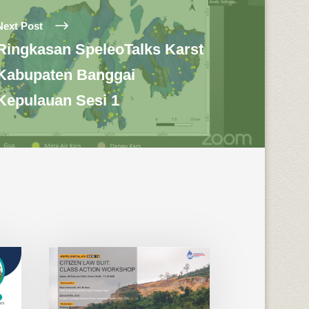
Next Post
Ringkasan SpeleoTalks Karst
Kabupaten Banggai
Kepulauan Sesi 1