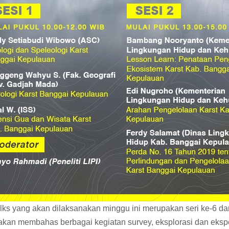
lks yang akan dilaksanakan minggu ini merupakan seri ke-6 d
akan membahas berbagai kegiatan survey, eksplorasi dan eksped