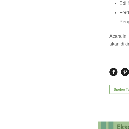
Edi 
Ferd
Peng
Acara ini
akan diki
Speleo T