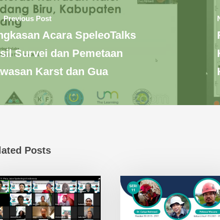
Previous Post
ngkasan Acara SpeleoTalks
sil Survei dan Pemetaan
wasan Karst dan Gua
lated Posts