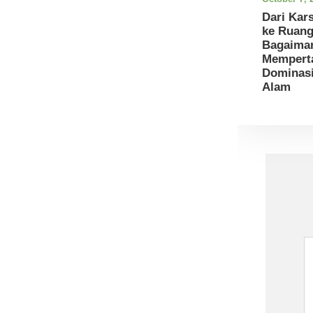
Dari Kar
ke Ruang
Bagaima
Mempert
Dominasi
Alam