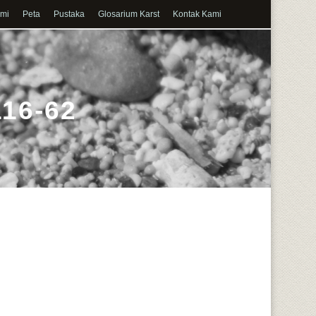
ami
Peta
Pustaka
Glosarium Karst
Kontak Kami
116-62