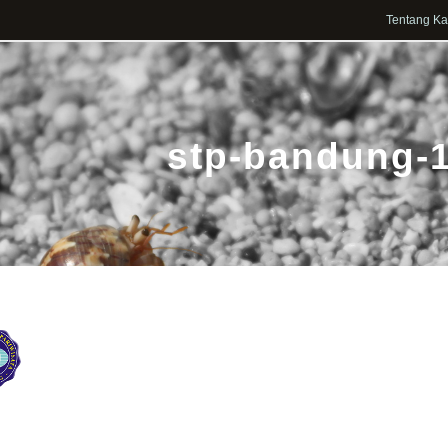
Tentang K
stp-bandung-