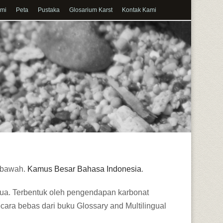
ami
Peta
Pustaka
Glosarium Karst
Kontak Kami
e bawah.
Kamus Besar Bahasa Indonesia
.
 gua. Terbentuk oleh pengendapan karbonat
ara bebas dari buku Glossary and Multilingual