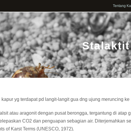
Tentang K
Stalaktit
kapur yg terdapat pd langit-langit gua dng ujung meruncing k
alsit atau aragonit dengan pusat berongga, tergantung di atap
elepaskan CO2 dan penguapan sebagian air. Diterjemahkan sec
nts of Karst Terms (UNESCO, 1972).