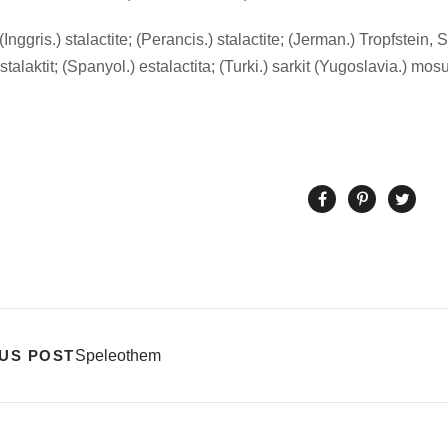
Inggris.) stalactite; (Perancis.) stalactite; (Jerman.) Tropfstein, Stal
stalaktit; (Spanyol.) estalactita; (Turki.) sarkit (Yugoslavia.) mosur
US POST
Speleothem