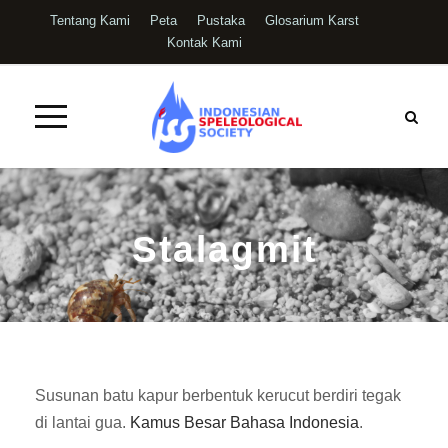
Tentang Kami
Peta
Pustaka
Glosarium Karst
Kontak Kami
Stalagmit
Susunan batu kapur berbentuk kerucut berdiri tegak
di lantai gua.
Kamus Besar Bahasa Indonesia
.