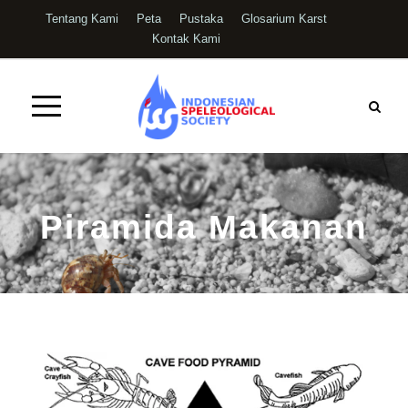
Tentang Kami
Peta
Pustaka
Glosarium Karst
Kontak Kami
Piramida Makanan