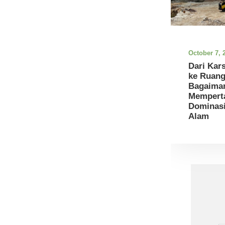
October 7, 
Dari Kar
ke Ruang
Bagaima
Mempert
Dominasi
Alam