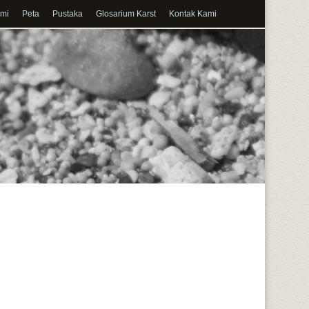
ami
Peta
Pustaka
Glosarium Karst
Kontak Kami