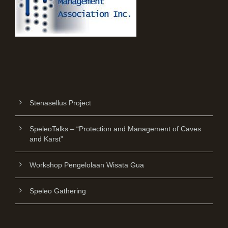
Stenasellus Project
SpeleoTalks – “Protection and Management of Caves
and Karst”
Workshop Pengelolaan Wisata Gua
Speleo Gathering