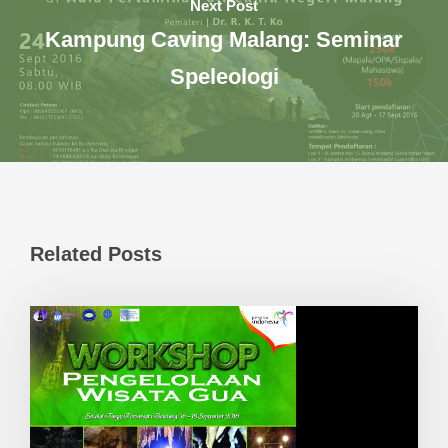
Next Post
Kampung Caving Malang: Seminar
Speleologi
Related Posts