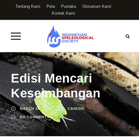
Tentang Kami
Peta
Pustaka
Glosarium Karst
Kontak Kami
Edisi Mencari
Keseimbangan
MARCH 26, 2016
CAVESID
NO COMMENTS