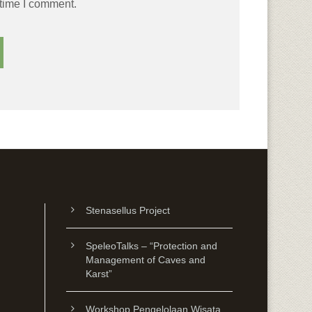
 time I comment.
Stenasellus Project
SpeleoTalks – “Protection and
Management of Caves and
Karst”
Workshop Pengelolaan Wisata