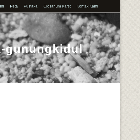
ami
Peta
Pustaka
Glosarium Karst
Kontak Kami
a-gunungkidul