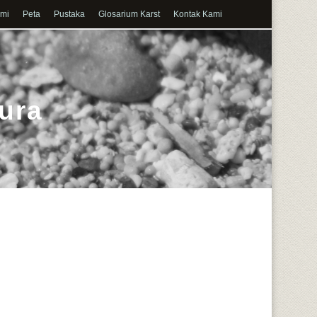
ami
Peta
Pustaka
Glosarium Karst
Kontak Kami
ura