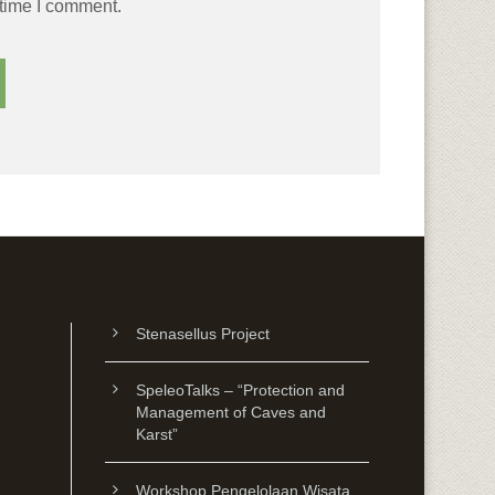
 time I comment.
Stenasellus Project
SpeleoTalks – “Protection and
Management of Caves and
Karst”
Workshop Pengelolaan Wisata