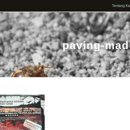
Tentang K
paving-mad