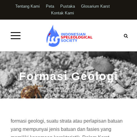
Tentang Kami
Peta
Pustaka
Glosarium Karst
Kontak Kami
Formasi Geologi
formasi geologi, suatu strata atau perlapisan batuan
yang mempunyai jenis batuan dan fasies yang