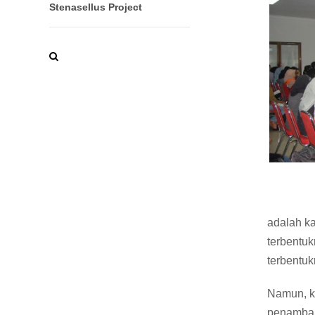
Stenasellus Project
adalah ka
terbentuk
terbentuk
Namun, ka
penamban