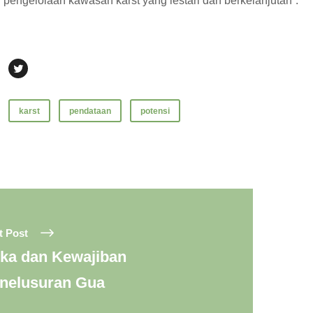
 pengelolaan kawasan karst yang lestari dan berkelanjutan”.
karst
pendataan
potensi
t Post
ika dan Kewajiban
nelusuran Gua