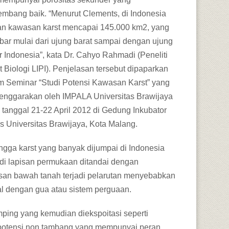
embang baik. “Menurut Clements, di Indonesia
an kawasan karst mencapai 145.000 km2, yang
ebar mulai dari ujung barat sampai dengan ujung
r Indonesia”, kata Dr. Cahyo Rahmadi (Peneliti
t Biologi LIPI). Penjelasan tersebut dipaparkan
m Seminar “Studi Potensi Kawasan Karst” yang
lenggarakan oleh IMPALA Universitas Brawijaya
 tanggal 21-22 April 2012 di Gedung Inkubator
is Universitas Brawijaya, Kota Malang.
ngga karst yang banyak dijumpai di Indonesia
 di lapisan permukaan ditandai dengan
isan bawah tanah terjadi pelarutan menyebabkan
al dengan gua atau sistem perguaan.
ping yang kemudian diekspoitasi seperti
 potensi non tambang yang mempunyai peran