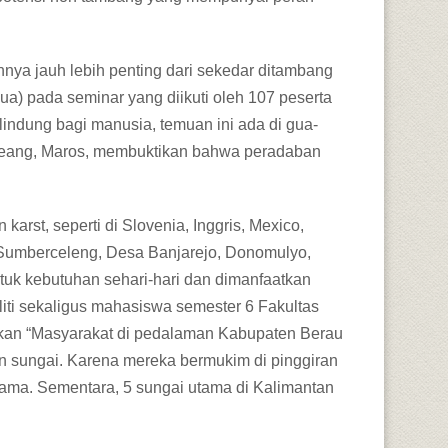
nya jauh lebih penting dari sekedar ditambang
gua) pada seminar yang diikuti oleh 107 peserta
indung bagi manusia, temuan ini ada di gua-
g-leang, Maros, membuktikan bahwa peradaban
arst, seperti di Slovenia, Inggris, Mexico,
 Sumberceleng, Desa Banjarejo, Donomulyo,
uk kebutuhan sehari-hari dan dimanfaatkan
liti sekaligus mahasiswa semester 6 Fakultas
kakan “Masyarakat di pedalaman Kabupaten Berau
n sungai. Karena mereka bermukim di pinggiran
utama. Sementara, 5 sungai utama di Kalimantan