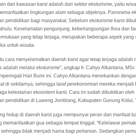
ain dari kawasan karst adalah dari sektor ekoturisme, yaitu wis
emanfaatkan lingkungan alam sebagai objeknya. Panorama ekos
n pendidikan bagi masyarakat. Sebelum ekoturisme karst dibuka
 dahulu. Keselamatan pengunjung, keberlangsungan flora dan 
rmukaan yang tetap terjaga, merupakan beberapa aspek yang 
uka untuk wisata.
tu cara menyelamatkan daerah karst agar tetap terjaga adalah
s adalah melalui ekoturisme”, ungkap Ir. Cahyo Alkantana, M
mperingati Hari Bumi ini. Cahyo Alkantana menekankan denga
t di sekitarnya, sehingga taraf perekonomian mereka menjadi ba
aga kelestarian ekosistem karst. Cara ini sudah dibuktikan o
an pendidikan di Luweng Jomblang, Kabupaten Gunung Kidul, 
ng hidup di daerah karst juga mempunyai peran dan manfaat b
ng memanfaatkan gua sebagai tempat tinggal. “Kelelawar pem
 sehingga tidak menjadi hama bagi pertanian. Sedangkan pema