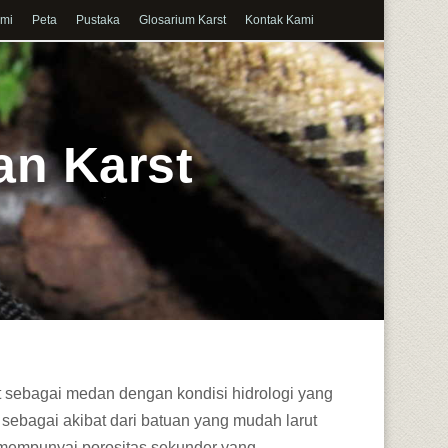
ami
Peta
Pustaka
Glosarium Karst
Kontak Kami
an Karst
t sebagai medan dengan kondisi hidrologi yang
 sebagai akibat dari batuan yang mudah larut
mempunyai porositas sekunder yang