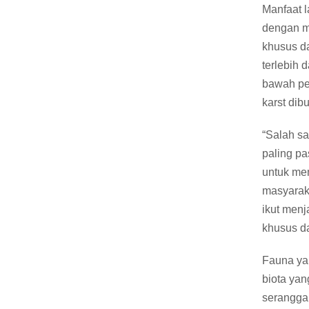
Manfaat l
dengan m
khusus da
terlebih
bawah pe
karst dib
“Salah sa
paling pa
untuk me
masyaraka
ikut menj
khusus d
Fauna ya
biota ya
serangga