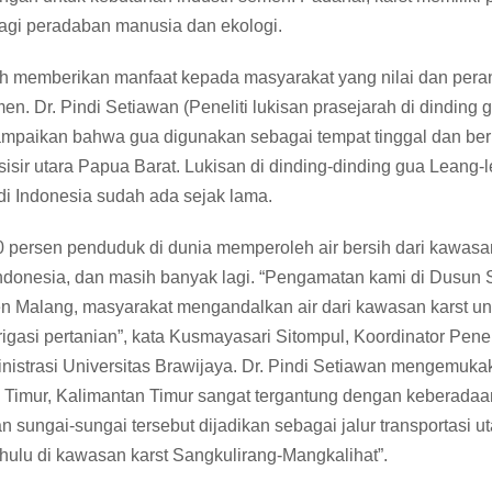
bagi peradaban manusia dan ekologi.
ah memberikan manfaat kepada masyarakat yang nilai dan peran
en. Dr. Pindi Setiawan (Peneliti lukisan prasejarah di dinding 
mpaikan bahwa gua digunakan sebagai tempat tinggal dan berl
sisir utara Papua Barat. Lukisan di dinding-dinding gua Lean
i Indonesia sudah ada sejak lama.
0 persen penduduk di dunia memperoleh air bersih dari kawasan k
Indonesia, dan masih banyak lagi. “Pengamatan kami di Dusun
n Malang, masyarakat mengandalkan air dari kawasan karst unt
rigasi pertanian”, kata Kusmayasari Sitompul, Koordinator Pene
inistrasi Universitas Brawijaya. Dr. Pindi Setiawan mengemu
i Timur, Kalimantan Timur sangat tergantung dengan keberadaa
n sungai-sungai tersebut dijadikan sebagai jalur transportasi 
hulu di kawasan karst Sangkulirang-Mangkalihat”.