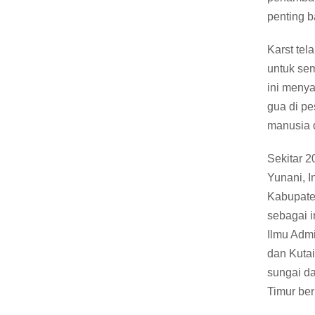
penting 
Karst tel
untuk sem
ini menya
gua di pe
manusia d
Sekitar 2
Yunani, 
Kabupate
sebagai i
Ilmu Adm
dan Kuta
sungai da
Timur ber