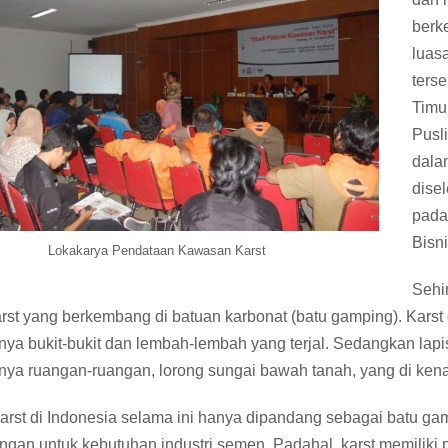
berk
luas
ters
Timu
Pusli
dala
dise
pada
Bisn
Lokakarya Pendataan Kawasan Karst
Sehi
rst yang berkembang di batuan karbonat (batu gamping). Karst
nya bukit-bukit dan lembah-lembah yang terjal. Sedangkan lap
nya ruangan-ruangan, lorong sungai bawah tanah, yang di ken
rst di Indonesia selama ini hanya dipandang sebagai batu gam
gan untuk kebutuhan industri semen. Padahal, karst memiliki