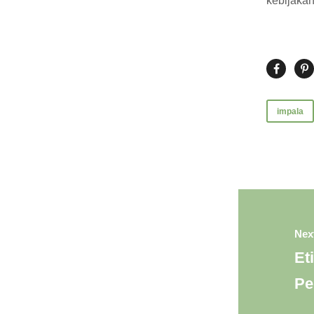
kebijakan
impala
Nex
Et
Pe