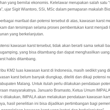
an yang bernilai ekonomis. Kelelawar merupakan salah satu “
a”, ujar Sigit Wiantoro, SSi, MSc dalam pemaparan makalah Bio
rbagai manfaat dan potensi tersebut di atas, kawasan karst m
kam dan tersimpan selama proses pembentukan karst menjadi ba
nan yang berkelanjutan.
ensi kawasan karst tersebut, tidak akan berarti sama sekali
atugamping, yang bisa ditambang dan dapat menghasilkan uan
rst habis ditambang.
ribu KM2 luas kawasan karst di Indonesia, masih sedikit yang 
asan karst belum banyak diungkap, diteliti dan dikaji potens
Kabupaten Malang. Untuk itulah perlu dilakukan pendataan poten
eraan masyarakatnya. Januario Bramasto, Ketua Umum IMPALA 
ini dilakukan, IMPALA akan melakukan pendataan kawasan kar
a, hasil penelitian ini bisa dijadikan pertimbangan bagi pe