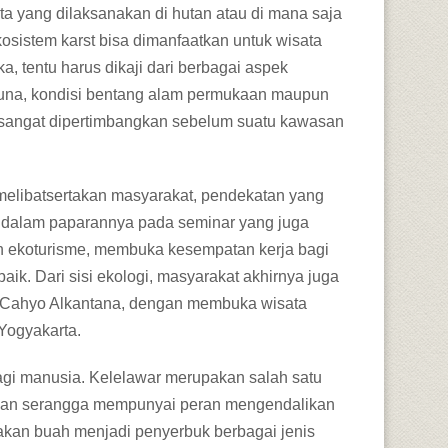
ata yang dilaksanakan di hutan atau di mana saja
istem karst bisa dimanfaatkan untuk wisata
, tentu harus dikaji dari berbagai aspek
fauna, kondisi bentang alam permukaan maupun
sangat dipertimbangkan sebelum suatu kawasan
 melibatsertakan masyarakat, pendekatan yang
Sc dalam paparannya pada seminar yang juga
n ekoturisme, membuka kesempatan kerja bagi
ik. Dari sisi ekologi, masyarakat akhirnya juga
leh Cahyo Alkantana, dengan membuka wisata
Yogyakarta.
agi manusia. Kelelawar merupakan salah satu
akan serangga mempunyai peran mengendalikan
kan buah menjadi penyerbuk berbagai jenis