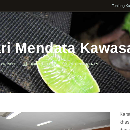
Tentang K
ri Mendata Kawas
 26, 2012
IMRON FAUZI
NO COMMENTS
Kars
khas
dan 