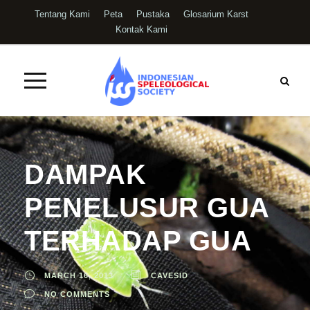
Tentang Kami
Peta
Pustaka
Glosarium Karst
Kontak Kami
DAMPAK
PENELUSUR GUA
TERHADAP GUA
MARCH 16, 2013
CAVESID
NO COMMENTS