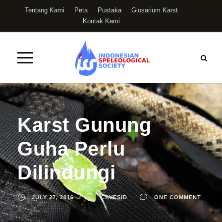
Tentang Kami
Peta
Pustaka
Glosarium Karst
Kontak Kami
Karst Gunung
Guha Perlu
Dilindungi
JULY 27, 2016
CAVESID
ONE COMMENT