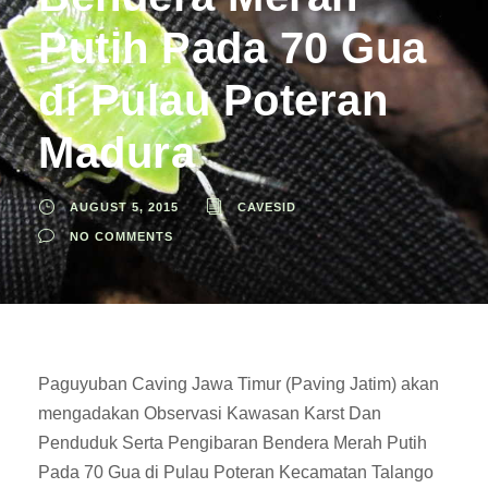
Putih Pada 70 Gua
di Pulau Poteran
Madura
AUGUST 5, 2015
CAVESID
NO COMMENTS
Paguyuban Caving Jawa Timur (Paving Jatim) akan
mengadakan Observasi Kawasan Karst Dan
Penduduk Serta Pengibaran Bendera Merah Putih
Pada 70 Gua di Pulau Poteran Kecamatan Talango