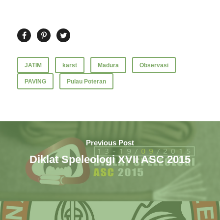
JATIM
karst
Madura
Observasi
PAVING
Pulau Poteran
Previous Post
Diklat Speleologi XVII ASC 2015