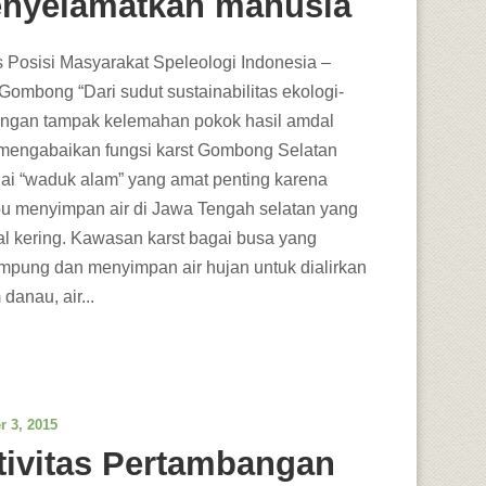
nyelamatkan manusia
s Posisi Masyarakat Speleologi Indonesia –
 Gombong “Dari sudut sustainabilitas ekologi-
ungan tampak kelemahan pokok hasil amdal
mengabaikan fungsi karst Gombong Selatan
ai “waduk alam” yang amat penting karena
 menyimpan air di Jawa Tengah selatan yang
al kering. Kawasan karst bagai busa yang
pung dan menyimpan air hujan untuk dialirkan
danau, air...
r 3, 2015
tivitas Pertambangan