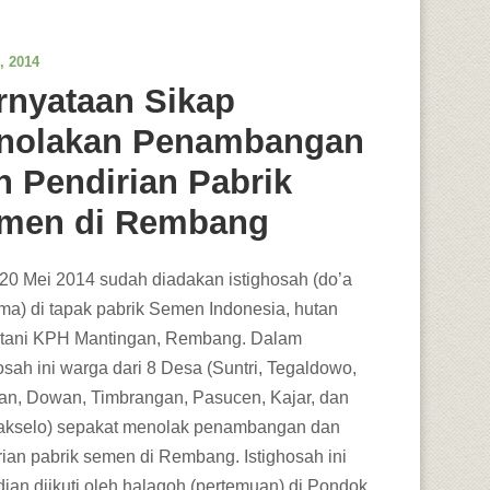
, 2014
rnyataan Sikap
nolakan Penambangan
n Pendirian Pabrik
men di Rembang
20 Mei 2014 sudah diadakan istighosah (do’a
ma) di tapak pabrik Semen Indonesia, hutan
tani KPH Mantingan, Rembang. Dalam
osah ini warga dari 8 Desa (Suntri, Tegaldowo,
gan, Dowan, Timbrangan, Pasucen, Kajar, dan
kselo) sepakat menolak penambangan dan
rian pabrik semen di Rembang. Istighosah ini
ian diikuti oleh halaqoh (pertemuan) di Pondok