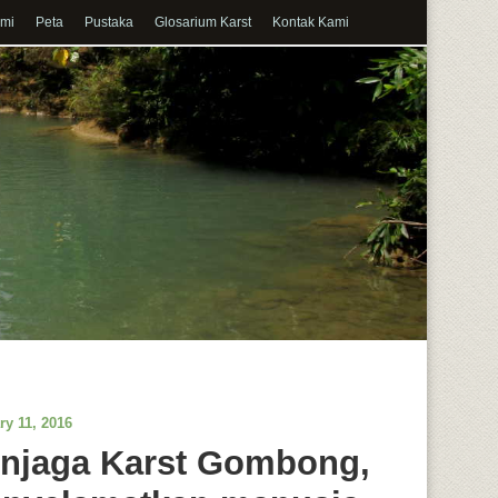
ami
Peta
Pustaka
Glosarium Karst
Kontak Kami
ry 11, 2016
njaga Karst Gombong,