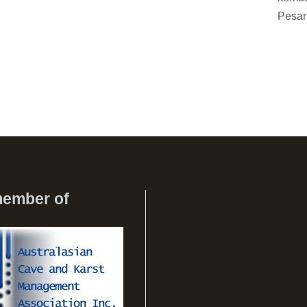
Pesan
member of