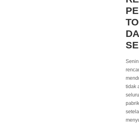
PE
TO
DA
SE
Senin
renca
mendu
tidak
selur
pabrik
setel
menyu