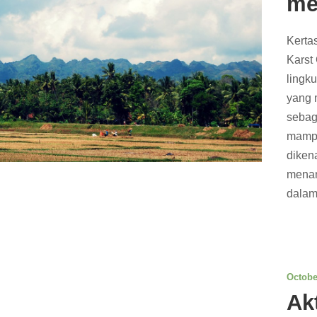
me
Kerta
Karst
lingk
yang 
sebag
mampu
diken
menam
dalam 
Octobe
Ak