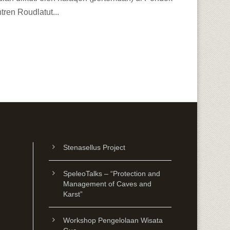
tren Roudlatut...
Stenasellus Project
SpeleoTalks – “Protection and
Management of Caves and
Karst”
Workshop Pengelolaan Wisata