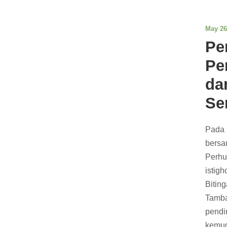
May 26
Pe
Pe
da
Se
Pada 
bersa
Perhu
istigh
Bitin
Tamba
pendi
kemud