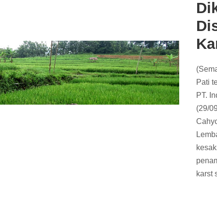
Di
Di
Ka
(Sema
Pati 
PT. I
(29/0
Cahyo
Lemba
kesak
penam
karst 