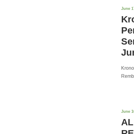
June 1
Kr
Pe
Se
Ju
Krono
Remba
June 1
AL
RE