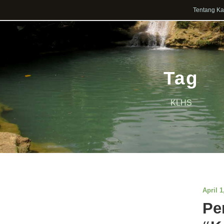
Tentang K
Tag
KLHS
April 1
Pe