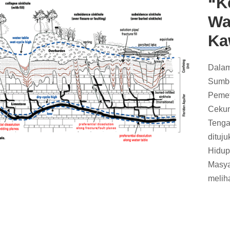
“K
Wa
Ka
Dalam
Sumbe
Pemet
Cekun
Tenga
dituj
Hidup
Masya
melih