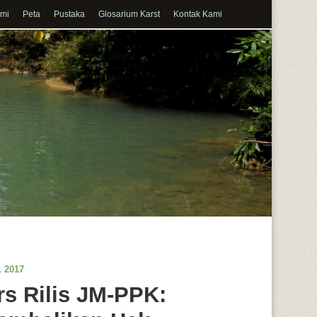
ami
Peta
Pustaka
Glosarium Karst
Kontak Kami
, 2017
rs Rilis JM-PPK: