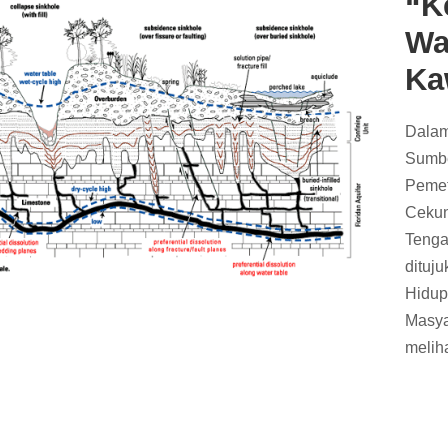
“K
Wa
Ka
Dalam
Sumbe
Pemet
Cekun
Tenga
dituj
Hidup
Masya
melih