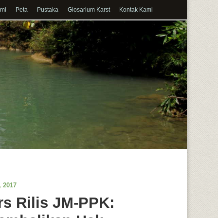
ami
Peta
Pustaka
Glosarium Karst
Kontak Kami
, 2017
rs Rilis JM-PPK: