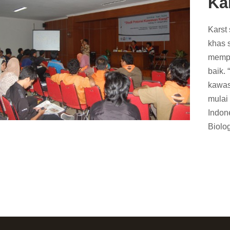
Ka
Karst
khas 
mempu
baik.
kawas
mulai
Indone
Biolog