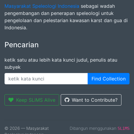
Masyarakat Speleologi Indonesia
sebagai wadah
pengembangan dan penerapan speleologi untuk
pengelolaan dan pelestarian kawasan karst dan gua di
Indonesia.
Pencarian
ketik satu atau lebih kata kunci judul, penulis atau
subyek
Find Collection
Keep SLiMS Alive
Want to Contribute?
© 2026 — Masyarakat
Dibangun menggunakan
SLiMS