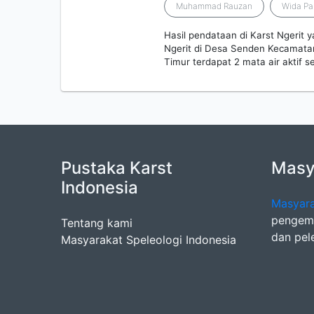
Muhammad Rauzan
Wida P
Hasil pendataan di Karst Ngerit
Ngerit di Desa Senden Kecamat
Timur terdapat 2 mata air aktif
Pustaka Karst
Masya
Indonesia
Masyara
pengemb
Tentang kami
dan pel
Masyarakat Speleologi Indonesia