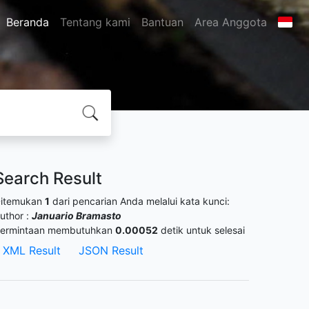
Beranda
Tentang kami
Bantuan
Area Anggota
Search Result
itemukan
1
dari pencarian Anda melalui kata kunci:
uthor :
Januario Bramasto
ermintaan membutuhkan
0.00052
detik untuk selesai
XML Result
JSON Result