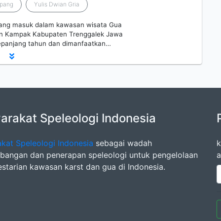
apang
Yulis Dwian Gria
 yang masuk dalam kawasan wisata Gua
an Kampak Kabupaten Trenggalek Jawa
 sepanjang tahun dan dimanfaatkan…
rakat Speleologi Indonesia
kat Speleologi Indonesia
sebagai wadah
k
angan dan penerapan speleologi untuk pengelolaan
a
estarian kawasan karst dan gua di Indonesia.