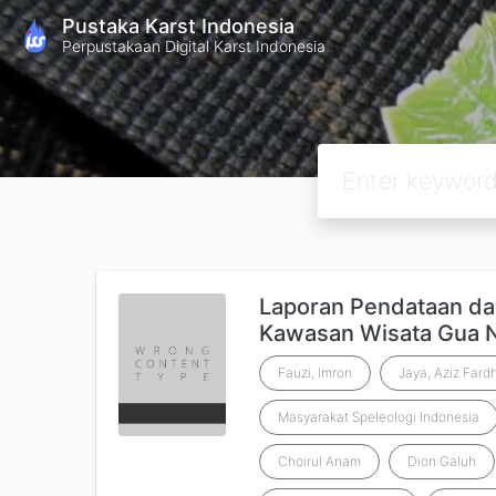
Pustaka Karst Indonesia
Perpustakaan Digital Karst Indonesia
Laporan Pendataan da
Kawasan Wisata Gua N
Fauzi, Imron
Jaya, Aziz Fard
Masyarakat Speleologi Indonesia
Choirul Anam
Dion Galuh