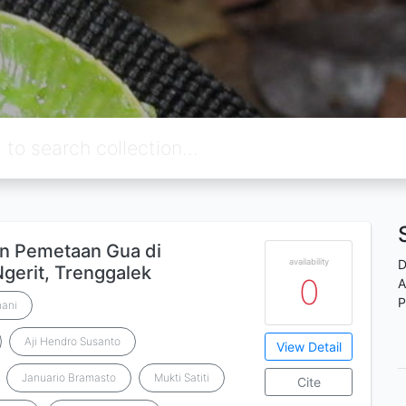
n Pemetaan Gua di
availability
D
gerit, Trenggalek
0
A
P
hani
Aji Hendro Susanto
View Detail
Januario Bramasto
Mukti Satiti
Cite