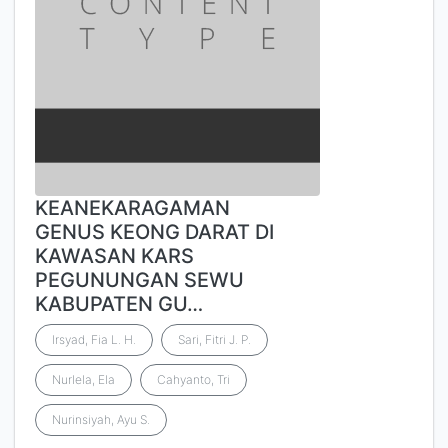
KEANEKARAGAMAN
GENUS KEONG DARAT DI
KAWASAN KARS
PEGUNUNGAN SEWU
KABUPATEN GU…
Irsyad, Fia L. H.
Sari, Fitri J. P.
Nurlela, Ela
Cahyanto, Tri
Nurinsiyah, Ayu S.