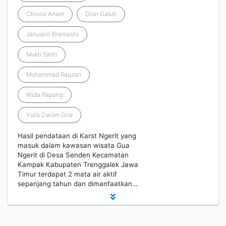
Choirul Anam
Dion Galuh
Januario Bramasto
Mukti Satiti
Muhammad Rauzan
Wida Papang
Yulis Dwian Gria
Hasil pendataan di Karst Ngerit yang
masuk dalam kawasan wisata Gua
Ngerit di Desa Senden Kecamatan
Kampak Kabupaten Trenggalek Jawa
Timur terdapat 2 mata air aktif
sepanjang tahun dan dimanfaatkan…