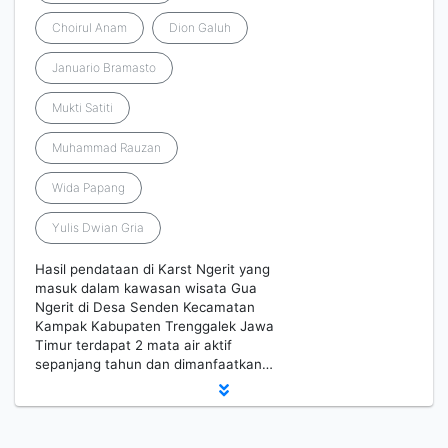
Choirul Anam
Dion Galuh
Januario Bramasto
Mukti Satiti
Muhammad Rauzan
Wida Papang
Yulis Dwian Gria
Hasil pendataan di Karst Ngerit yang
masuk dalam kawasan wisata Gua
Ngerit di Desa Senden Kecamatan
Kampak Kabupaten Trenggalek Jawa
Timur terdapat 2 mata air aktif
sepanjang tahun dan dimanfaatkan…