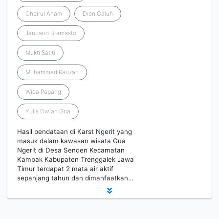
Choirul Anam
Dion Galuh
Januario Bramasto
Mukti Satiti
Muhammad Rauzan
Wida Papang
Yulis Dwian Gria
Hasil pendataan di Karst Ngerit yang
masuk dalam kawasan wisata Gua
Ngerit di Desa Senden Kecamatan
Kampak Kabupaten Trenggalek Jawa
Timur terdapat 2 mata air aktif
sepanjang tahun dan dimanfaatkan…