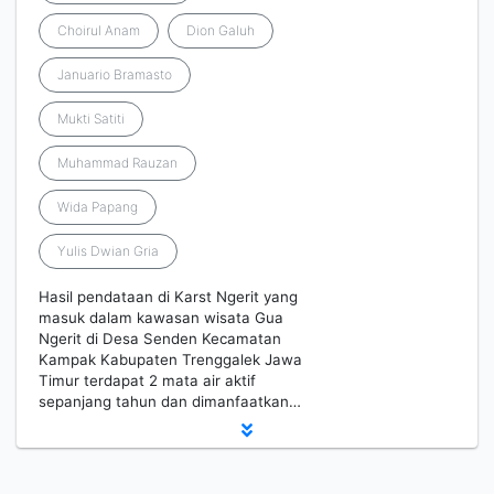
Choirul Anam
Dion Galuh
Januario Bramasto
Mukti Satiti
Muhammad Rauzan
Wida Papang
Yulis Dwian Gria
Hasil pendataan di Karst Ngerit yang
masuk dalam kawasan wisata Gua
Ngerit di Desa Senden Kecamatan
Kampak Kabupaten Trenggalek Jawa
Timur terdapat 2 mata air aktif
sepanjang tahun dan dimanfaatkan…