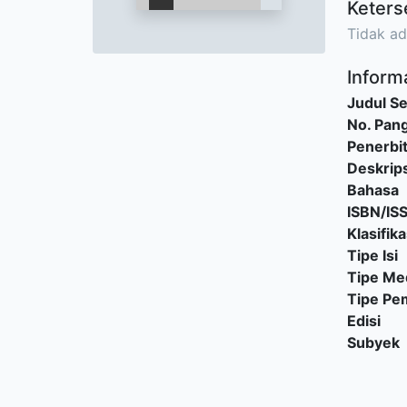
Keters
Tidak ad
Informa
Judul Se
No. Pang
Penerbi
Deskrips
Bahasa
ISBN/IS
Klasifika
Tipe Isi
Tipe Me
Tipe P
Edisi
Subyek