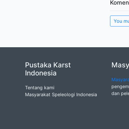
Komen
You mu
Pustaka Karst
Masya
Indonesia
Masyara
pengemb
Tentang kami
dan pel
Masyarakat Speleologi Indonesia