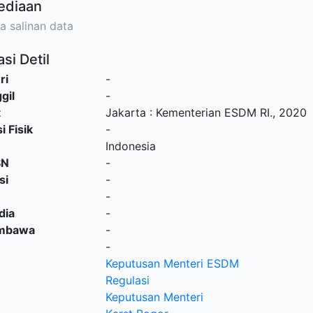
ediaan
a salinan data
si Detil
ri
-
gil
-
t
Jakarta
:
Kementerian ESDM RI
.,
2020
i Fisik
-
Indonesia
SN
-
si
-
-
dia
-
embawa
-
-
Keputusan Menteri ESDM
Regulasi
Keputusan Menteri