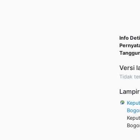
Info Deti
Pernyat
Tanggu
Versi l
Tidak ter
Lampir
Kepu
Bogo
Kepu
Bogo