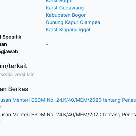
Karst Bogor
Karst Gudawang
Kabupaten Bogor
Gunung Kapur Ciampea
Karst Klapanunggal
l Spesifik
-
aan
-
ngjawab
ain/terkait
sedia versi lain
an Berkas
tusan Menteri ESDM No. 24.K/40/MEM/2020 tentang Penet
r
tusan Menteri ESDM No. 24.K/40/MEM/2020 tentang Penet
r