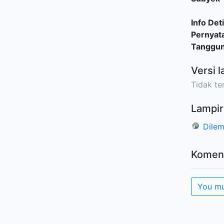
Info Deti
Pernyat
Tanggu
Versi l
Tidak ter
Lampir
Dilem
Komen
You mu