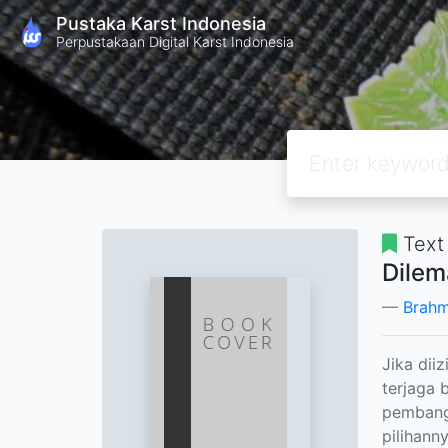
Pustaka Karst Indonesia
Perpustakaan Digital Karst Indonesia
Text
Dilem
Brahm
Jika dii
terjaga
pembangu
pilihann