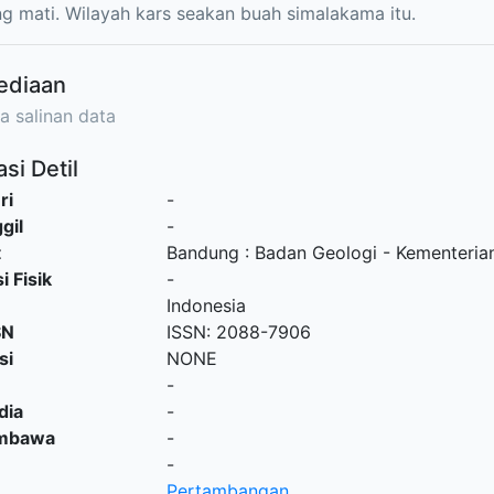
g mati. Wilayah kars seakan buah simalakama itu.
ediaan
a salinan data
si Detil
ri
-
gil
-
t
Bandung
:
Badan Geologi - Kementeria
i Fisik
-
Indonesia
SN
ISSN: 2088-7906
si
NONE
-
dia
-
embawa
-
-
Pertambangan