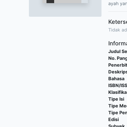
ayah yan
Keters
Tidak ad
Informa
Judul Se
No. Pang
Penerbi
Deskrips
Bahasa
ISBN/IS
Klasifika
Tipe Isi
Tipe Me
Tipe P
Edisi
Subyek