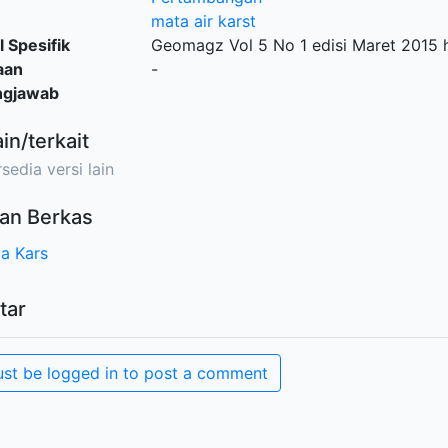
mata air karst
l Spesifik
Geomagz Vol 5 No 1 edisi Maret 2015 h
aan
-
ngjawab
ain/terkait
sedia versi lain
an Berkas
a Kars
tar
st be logged in to post a comment