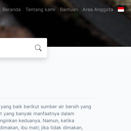
Beranda
Tentang kami
Bantuan
Area Anggota
n yang baik berikut sumber air bersih yang
at yang banyak manfaatnya dalam
inginkan keduanya. Namun, ketika
dimakan, ibu mati; jika tidak dimakan,