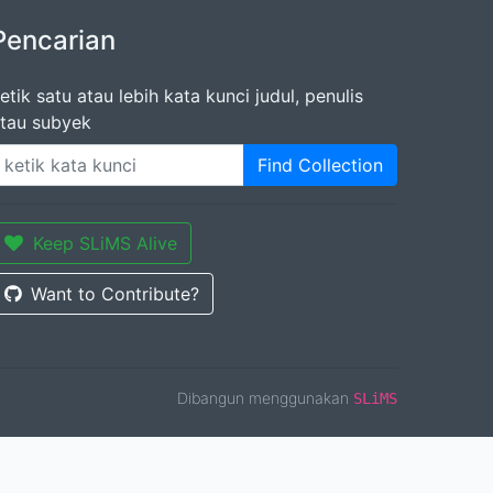
Pencarian
etik satu atau lebih kata kunci judul, penulis
tau subyek
Find Collection
Keep SLiMS Alive
Want to Contribute?
Dibangun menggunakan
SLiMS