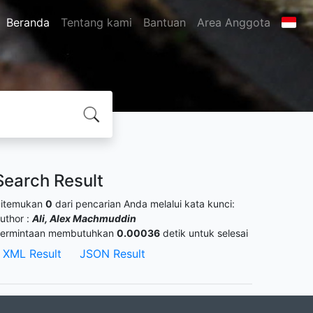
Beranda
Tentang kami
Bantuan
Area Anggota
Search Result
itemukan
0
dari pencarian Anda melalui kata kunci:
uthor :
Ali, Alex Machmuddin
ermintaan membutuhkan
0.00036
detik untuk selesai
XML Result
JSON Result