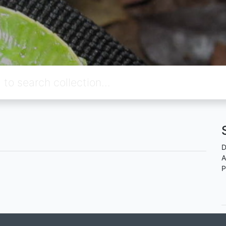
D
A
P