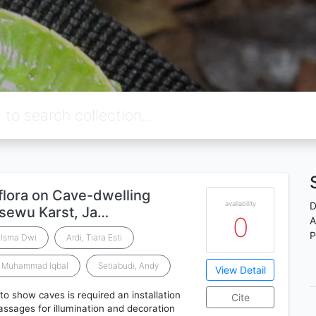
lora on Cave-dwelling
availability
D
sewu Karst, Ja…
0
A
P
 Isma Dwi
Ardi, Tiara Esti
, Muhammad Iqbal
Setiabudi, Andy
View Detail
o show caves is required an installation
Cite
passages for illumination and decoration