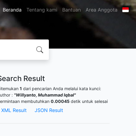
Beranda
Tentang kami
Bantuan
Area Anggota
Search Result
itemukan
1
dari pencarian Anda melalui kata kunci:
uthor :
"Willyanto, Muhammad Iqbal"
ermintaan membutuhkan
0.00045
detik untuk selesai
XML Result
JSON Result