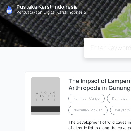
Pustaka Karst Indonesia
Perpustakaan Digital Karst Indonesia
The Impact of Lampenf
Arthropods in Gunung
Rahmadi, Cahyo
Kurniawan,
Nasrullah, Ridwan
Willyanto
The development of wild caves int
of electric lights along the cave 